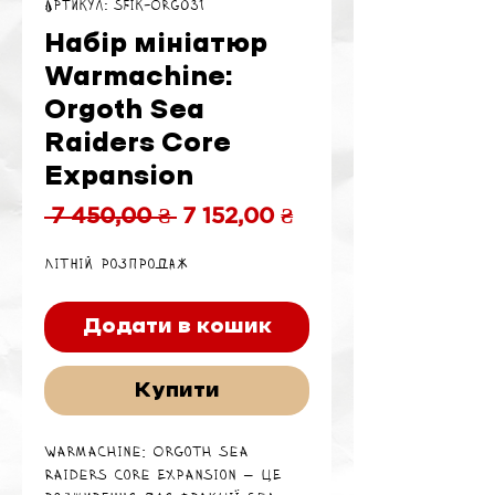
Артикул: SFIK-ORG031
Набір мініатюр
Warmachine:
Orgoth Sea
Raiders Core
Expansion
Звичайна
За
 7 450,00 ₴ 
7 152,00 ₴
ціна
розпродажем
Літній розпродаж
Додати в кошик
Купити
Warmachine: Orgoth Sea
Raiders Core Expansion — це