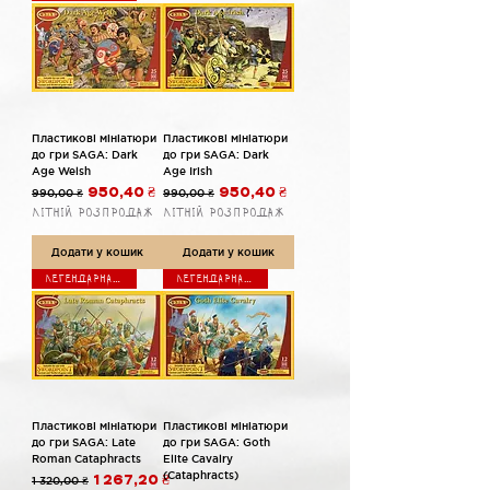
Пластикові мініатюри
Пластикові мініатюри
до гри SAGA: Dark
до гри SAGA: Dark
Age Welsh
Age Irish
Звичайна ціна
За розпродажем
Звичайна ціна
За розпродажем
990,00 ₴
950,40 ₴
990,00 ₴
950,40 ₴
Літній розпродаж
Літній розпродаж
Додати у кошик
Додати у кошик
Легендарна гра
Легендарна гра
Пластикові мініатюри
Пластикові мініатюри
до гри SAGA: Late
до гри SAGA: Goth
Roman Cataphracts
Elite Cavalry
(Cataphracts)
Звичайна ціна
За розпродажем
1 320,00 ₴
1 267,20 ₴