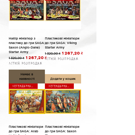
Набір мініатюр з
Пластикові мініатюри
пластику до гри SAGA:
до гри SAGA: Viking
Saxon (Anglo-Dane)
Starter Army
Starter Army
Звичайна ціна
За розпродажем
1 320,00 ₴
1 267,20 ₴
Звичайна ціна
За розпродажем
1 320,00 ₴
1 267,20 ₴
Літній розпродаж
Літній розпродаж
Немає в
наявності
Додати у кошик
Легендарна гра
Легендарна гра
Пластикові мініатюри
Пластикові мініатюри
до гри SAGA: Arab
до гри SAGA: Saxon