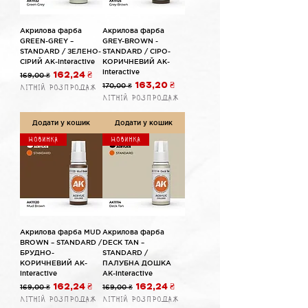
Акрилова фарба
Акрилова фарба
GREEN-GREY –
GREY-BROWN -
STANDARD / ЗЕЛЕНО-
STANDARD / СІРО-
СІРИЙ AK-interactive
КОРИЧНЕВИЙ AK-
interactive
Звичайна ціна
За розпродажем
169,00 ₴
162,24 ₴
Звичайна ціна
За розпродажем
170,00 ₴
163,20 ₴
Літній розпродаж
Літній розпродаж
Додати у кошик
Додати у кошик
Новинка
Новинка
Акрилова фарба MUD
Акрилова фарба
BROWN – STANDARD /
DECK TAN –
БРУДНО-
STANDARD /
КОРИЧНЕВИЙ AK-
ПАЛУБНА ДОШКА
interactive
AK-interactive
Звичайна ціна
За розпродажем
Звичайна ціна
За розпродажем
169,00 ₴
162,24 ₴
169,00 ₴
162,24 ₴
Літній розпродаж
Літній розпродаж