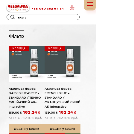
+38 050 352 67 34
Фільтр
Новинка
Новинка
Акрилова фарба
Акрилова фарба
DARK BLUE-GREY –
FRENCH BLUE –
STANDARD / ТЕМНО-
STANDARD /
СИНІЙ-СІРИЙ AK-
ФРАНЦУЗЬКИЙ СИНІЙ
interactive
AK-interactive
Звичайна ціна
За розпродажем
Звичайна ціна
За розпродажем
169,00 ₴
162,24 ₴
169,00 ₴
162,24 ₴
Літній розпродаж
Літній розпродаж
Додати у кошик
Додати у кошик