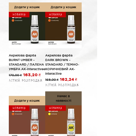
Додати у кошик
Додати у кошик
Новинка
Новинка
Акрилова фарба
Акрилова фарба
BURNT UMBER –
DARK BROWN –
STANDARD / ПАЛЕНА
STANDARD / ТЕМНО-
УМБРА AK-interactivee
КОРИЧНЕВИЙ AK-
interactive
Звичайна ціна
За розпродажем
170,00 ₴
163,20 ₴
Звичайна ціна
За розпродажем
169,00 ₴
162,24 ₴
Літній розпродаж
Літній розпродаж
Немає в
Додати у кошик
наявності
Новинка
Новинка