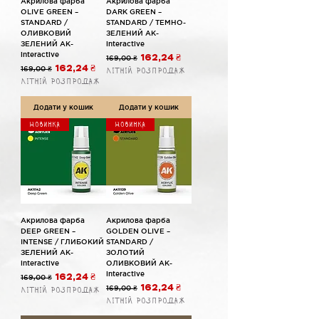
Акрилова фарба
Акрилова фарба
OLIVE GREEN –
DARK GREEN –
STANDARD /
STANDARD / ТЕМНО-
ОЛИВКОВИЙ
ЗЕЛЕНИЙ AK-
ЗЕЛЕНИЙ AK-
interactive
interactive
Звичайна ціна
За розпродажем
169,00 ₴
162,24 ₴
Звичайна ціна
За розпродажем
169,00 ₴
162,24 ₴
Літній розпродаж
Літній розпродаж
Додати у кошик
Додати у кошик
Новинка
Новинка
Акрилова фарба
Акрилова фарба
DEEP GREEN –
GOLDEN OLIVE –
INTENSE / ГЛИБОКИЙ
STANDARD /
ЗЕЛЕНИЙ AK-
ЗОЛОТИЙ
interactive
ОЛИВКОВИЙ AK-
interactive
Звичайна ціна
За розпродажем
169,00 ₴
162,24 ₴
Звичайна ціна
За розпродажем
169,00 ₴
162,24 ₴
Літній розпродаж
Літній розпродаж