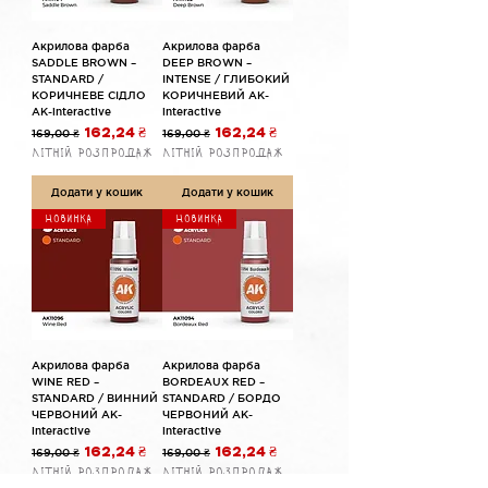
Акрилова фарба
Акрилова фарба
SADDLE BROWN –
DEEP BROWN –
STANDARD /
INTENSE / ГЛИБОКИЙ
КОРИЧНЕВЕ СІДЛО
КОРИЧНЕВИЙ AK-
AK-interactive
interactive
Звичайна ціна
За розпродажем
Звичайна ціна
За розпродажем
169,00 ₴
162,24 ₴
169,00 ₴
162,24 ₴
Літній розпродаж
Літній розпродаж
Додати у кошик
Додати у кошик
Новинка
Новинка
Акрилова фарба
Акрилова фарба
WINE RED –
BORDEAUX RED –
STANDARD / ВИННИЙ
STANDARD / БОРДО
ЧЕРВОНИЙ AK-
ЧЕРВОНИЙ AK-
interactive
interactive
Звичайна ціна
За розпродажем
Звичайна ціна
За розпродажем
169,00 ₴
162,24 ₴
169,00 ₴
162,24 ₴
Літній розпродаж
Літній розпродаж