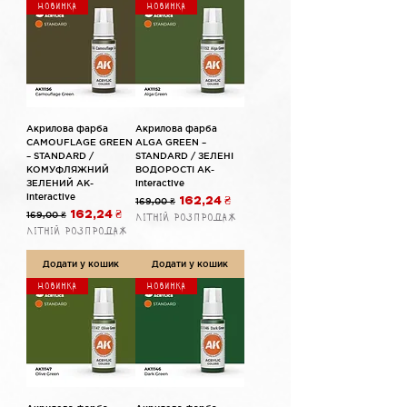
Новинка
Новинка
Акрилова фарба
Акрилова фарба
CAMOUFLAGE GREEN
ALGA GREEN –
– STANDARD /
STANDARD / ЗЕЛЕНІ
КОМУФЛЯЖНИЙ
ВОДОРОСТІ AK-
ЗЕЛЕНИЙ AK-
interactive
interactive
Звичайна ціна
За розпродажем
169,00 ₴
162,24 ₴
Звичайна ціна
За розпродажем
169,00 ₴
162,24 ₴
Літній розпродаж
Літній розпродаж
Додати у кошик
Додати у кошик
Новинка
Новинка