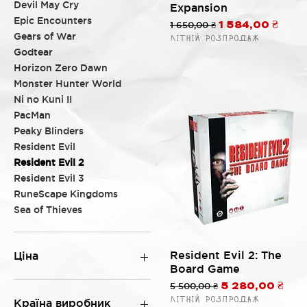
Devil May Cry
Expansion
Epic Encounters
Звичайна ціна
1 650,00 ₴
За розпродаж
1 584,00 ₴
Gears of War
Літній розпродаж
Godtear
Horizon Zero Dawn
Monster Hunter World
Ni no Kuni II
PacMan
Peaky Blinders
Resident Evil
Resident Evil 2
Resident Evil 3
RuneScape Kingdoms
Sea of Thieves
Швидкий перегляд
Resident Evil 2: The
Ціна
Board Game
Звичайна ціна
5 500,00 ₴
За розпродаж
5 280,00 ₴
500 ₴
9 000 ₴
Літній розпродаж
Країна виробник