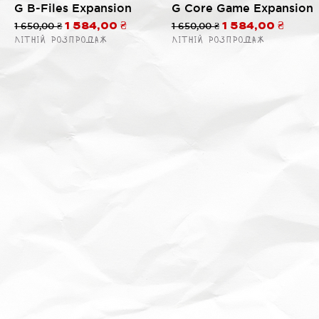
G B-Files Expansion
G Core Game Expansion
ем
Звичайна ціна
1 650,00 ₴
За розпродажем
Звичайна ціна
1 650,00 ₴
За розпродаже
1 584,00 ₴
1 584,00 ₴
Літній розпродаж
Літній розпродаж
ем