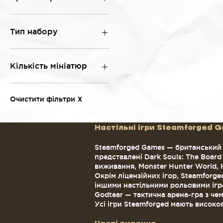
Великобританія
Тип набору
Настільна гра
Книга правил
Кількість мініатюр
Набір мініатюр
Доповнення
1
Персонаж
2
Очистити фільтри
X
3
4
Настільні ігри Steamforged G
5
6
Steamforged Games — британський в
7
представлені Dark Souls: The Board
8
виживання, Monster Hunter World, H
Окрім ліцензійних ігор, Steamforged
10
іншими настільними рольовими ігра
11
Godtear — тактична арена-гра з че
12
Усі ігри Steamforged мають високоя
13