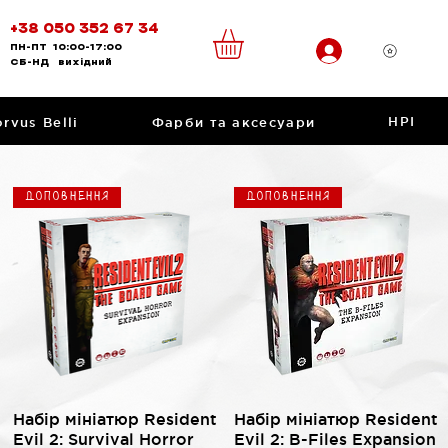
+38 050 352 67 34
ПН-ПТ
10:00-17:00
CБ-НД
вихідний
НРІ
rvus Belli
Фарби та аксесуари
Доповнення
Доповнення
Швидкий перегляд
Швидкий перегляд
Набір мініатюр Resident
Набір мініатюр Resident
Evil 2: Survival Horror
Evil 2: B-Files Expansion