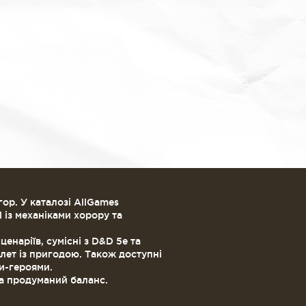
ор. У каталозі AllGames
 із механіками хорору та
ценаріїв, сумісні з D&D 5e та
клет із пригодою. Також доступні
ми-героями.
та продуманий баланс.