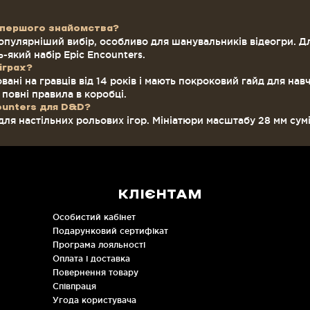
 першого знайомства?
опулярніший вибір, особливо для шанувальників відеогри. Д
-який набір Epic Encounters.
іграх?
вані на гравців від 14 років і мають покроковий гайд для нав
 повні правила в коробці.
ounters для D&D?
для настільних рольових ігор. Мініатюри масштабу 28 мм сумі
КЛІЄНТАМ
Особистий кабінет
Подарунковий сертифікат
Програма лояльності
Оплата і доставка
Повернення товару
Співпраця
Угода користувача