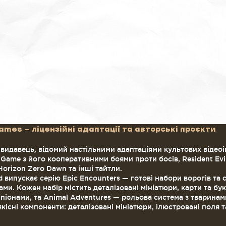
ames — ліцензійні адаптації та авторські проєкти
идавець, відомий настільними адаптаціями культових відеоіг
 Game з його кооперативними боями проти босів, Resident Evil
orizon Zero Dawn та інші тайтли.
 випускає серію Epic Encounters — готові набори ворогів та с
ми. Кожен набір містить деталізовані мініатюри, карти та бу
мпіонами, та Animal Adventures — рольова система з тварина
кісні компоненти: деталізовані мініатюри, ілюстровані поля 