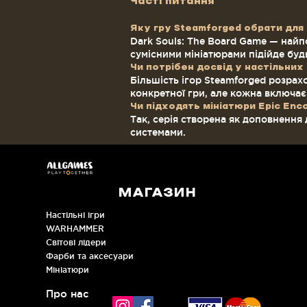
14
Часті питання
15
Яку гру Steamforged обрати для
16
Dark Souls: The Board Game — найп
17
сумісними мініатюрами підійде будь
18
Чи потрібен досвід у настільних 
19
Більшість ігор Steamforged розрахо
конкретної гри, але кожна включає
20
Чи підходять мініатюри Epic Enc
21
Так, серія створена як доповнення 
22
системами.
24
28
32
58
МАГАЗИН
Настільні ігри
WARHAMMER
Cвітові лідери
Фарби та аксесуари
Мініатюри
Про нас