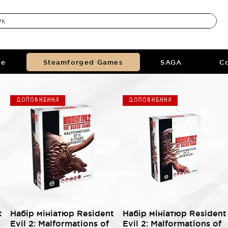
ne
Steamforged Games
SAGA
Co
Доповнення
Доповнення
Швидкий перегляд
Швидкий перегляд
t
Набір мініатюр Resident
Набір мініатюр Resident
Evil 2: Malformations of
Evil 2: Malformations of