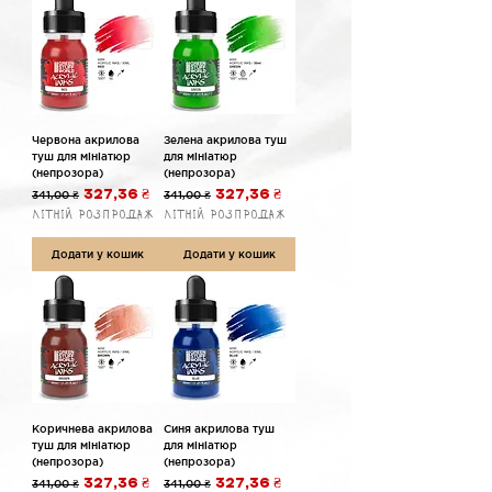
Червона акрилова
Зелена акрилова туш
туш для мініатюр
для мініатюр
(непрозора)
(непрозора)
Звичайна ціна
За розпродажем
Звичайна ціна
За розпродажем
341,00 ₴
327,36 ₴
341,00 ₴
327,36 ₴
Літній розпродаж
Літній розпродаж
Додати у кошик
Додати у кошик
Коричнева акрилова
Синя акрилова туш
туш для мініатюр
для мініатюр
(непрозора)
(непрозора)
Звичайна ціна
За розпродажем
Звичайна ціна
За розпродажем
341,00 ₴
327,36 ₴
341,00 ₴
327,36 ₴