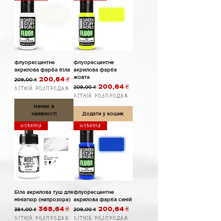
Флуоресцентне
Флуоресцентне
акрилова фарба біла
акрилова фарба
жовта
Звичайна ціна
За розпродажем
209,00 ₴
200,64 ₴
Звичайна ціна
За розпродажем
209,00 ₴
200,64 ₴
Літній розпродаж
Літній розпродаж
Немає в
наявності
Додати у кошик
Новинка
Новинка
Біла акрилова туш для
Флуоресцентне
мініатюр (непрозора)
акрилова фарба синій
Звичайна ціна
За розпродажем
Звичайна ціна
За розпродажем
384,00 ₴
368,64 ₴
209,00 ₴
200,64 ₴
Літній розпродаж
Літній розпродаж