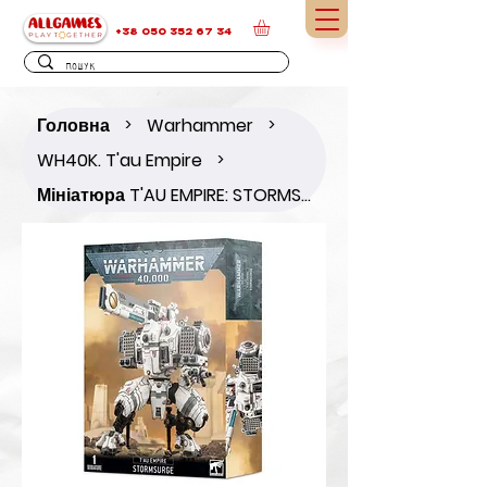
+38 050 352 67 34
Головна
Warhammer
>
>
WH40K. T'au Empire
>
Мініатюра T'AU EMPIRE: STORMSURGE