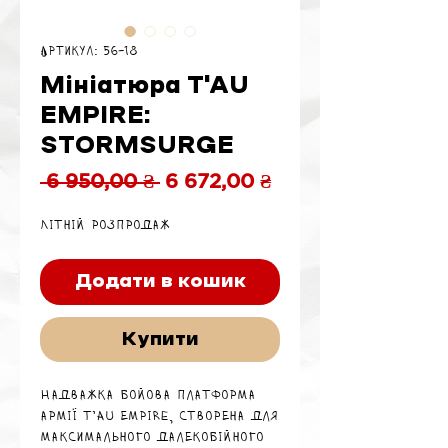
Артикул: 56-18
Мініатюра T'AU
EMPIRE:
STORMSURGE
Звичайна
За
 6 950,00 ₴ 
6 672,00 ₴
ціна
розпродажем
Літній розпродаж
Додати в кошик
Купити
Надважка бойова платформа
армії T’au Empire, створена для
максимального далекобійного