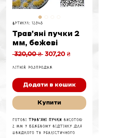
Артикул: 12948
Трав’яні пучки 2
мм, бежеві
Звичайна
За
 320,00 ₴ 
307,20 ₴
ціна
розпродажем
Літній розпродаж
Додати в кошик
Купити
Готові
трав’яні пучки
висотою
2 мм у бежевому відтінку для
швидкого та реалістичного