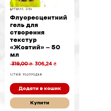
Артикул: 3154
Флуоресцентний
гель для
створення
текстур
«Жовтий» — 50
мл
Звичайна
За
 319,00 ₴ 
306,24 ₴
ціна
розпродажем
Літній розпродаж
Додати в кошик
Купити