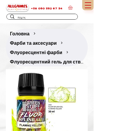
+38 050 352 67 34
Головна
>
Фарби та аксесуари
>
Флуоресцентні фарби
>
Флуоресцентний гель для створення текстур «Жовтий» — 50 мл