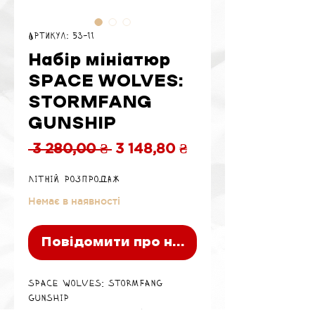
Артикул: 53-11
Набір мініатюр
SPACE WOLVES:
STORMFANG
GUNSHIP
Звичайна
За
 3 280,00 ₴ 
3 148,80 ₴
ціна
розпродажем
Літній розпродаж
Немає в наявності
Повідомити про наявність
Space Wolves: Stormfang
Gunship
Stormfang Gunship був