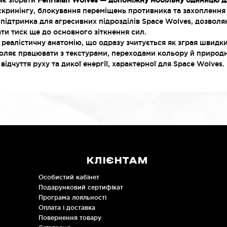
яє зібрати
Fenrisian Wolves — допоміжну мобільну одиницю д
кринінгу, блокування переміщень противника та захоплення 
підтримка для агресивних підрозділів Space Wolves, дозволяю
ти тиск ще до основного зіткнення сил.
 реалістичну анатомію, що одразу зчитується як зграя швидки
оляє працювати з текстурами, переходами кольору й природни
відчуття руху та дикої енергії, характерної для Space Wolves.
КЛІЄНТАМ
Особистий кабінет
Подарунковий сертифікат
Програма лояльності
Оплата і доставка
Повернення товару