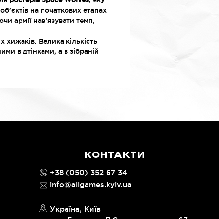
ля ростерів Space Wolves
, яку
об’єктів на початкових етапах
чи армії нав’язувати темп,
х хижаків. Велика кількість
ми відтінками, а в зібраній
КОНТАКТИ
+38 (050) 352 67 34
info@allgames.kyiv.ua
Україна, Київ