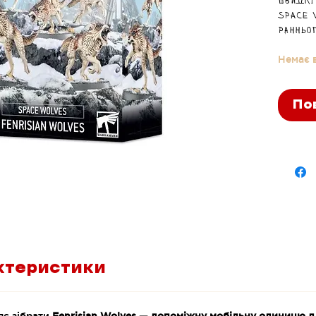
Швидкі
Space 
ранньо
та під
Немає в
По
ктеристики