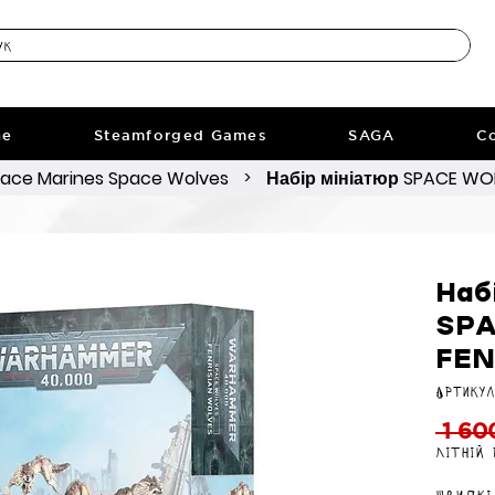
ne
Steamforged Games
SAGA
Co
ace Marines Space Wolves
Набір мініатюр SPACE WOL
>
Наб
SPA
FEN
Артикул
 1 60
Літній