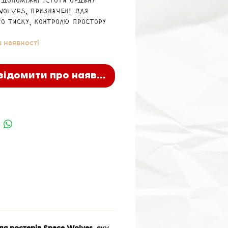
 допоміжні істоти ордену
Wolves, призначені для
го тиску, контролю простору
тримки наступальних дій.
 наявності
відомити про наявність