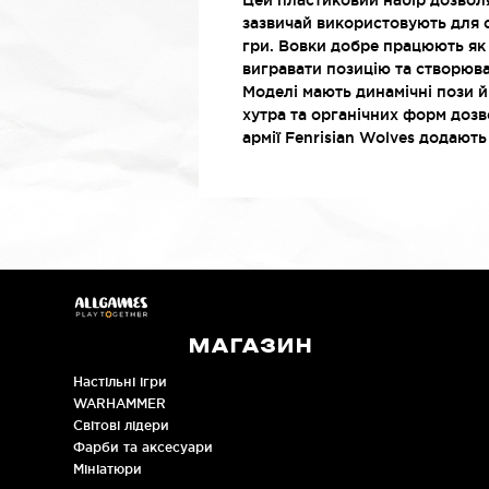
Цей пластиковий набір дозвол
зазвичай використовують для с
гри. Вовки добре працюють як 
вигравати позицію та створюва
Моделі мають динамічні пози й
хутра та органічних форм дозв
армії Fenrisian Wolves додають 
МАГАЗИН
Настільні ігри
WARHAMMER
Cвітові лідери
Фарби та аксесуари
Мініатюри