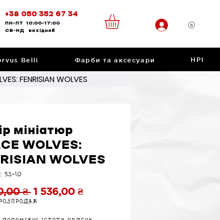
+38 050 352 67 34
ПН-ПТ
10:00-17:00
CБ-НД
вихідний
НРІ
rvus Belli
Фарби та аксесуари
VES: FENRISIAN WOLVES
ір мініатюр
CE WOLVES:
RISIAN WOLVES
: 53-10
Звичайна
За
0,00 ₴ 
1 536,00 ₴
 розпродаж
ціна
розпродажем