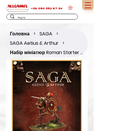
+38 050 352 67 34
Головна
SAGA
>
>
SAGA Aetius & Arthur
>
Набір мініатюр Roman Starter Warband (4 points)