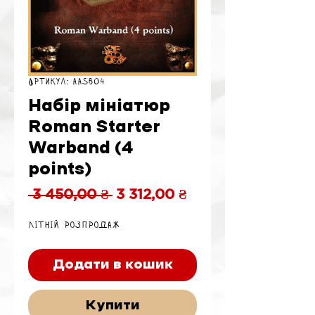
Артикул: AASB04
Набір мініатюр
Roman Starter
Warband (4
points)
Звичайна
За
 3 450,00 ₴ 
3 312,00 ₴
ціна
розпродажем
Літній розпродаж
Додати в кошик
Купити