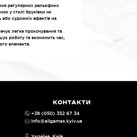
ння регулярних рельєфних
унок у стилі бруківки чи
ь або художніх ефектів на
печує легке прокочування та
ує роботу та економить час,
ого елемента.
КОНТАКТИ
+38 (050) 352 67 34
info@allgames.kyiv.ua
Україна, Київ