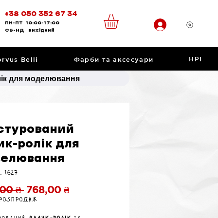
+38 050 352 67 34
ПН-ПТ
10:00-17:00
CБ-НД
вихідний
НРІ
rvus Belli
Фарби та аксесуари
лік для моделювання
стурований
ик-ролік для
елювання
: 1627
Звичайна
За
00 ₴ 
768,00 ₴
 розпродаж
ціна
розпродажем