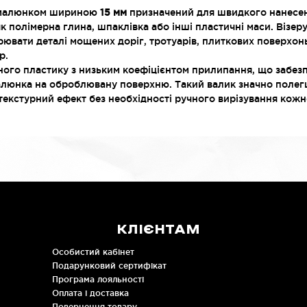
з малюнком шириною
15 мм
призначений для швидкого нанесе
 як полімерна глина, шпаклівка або інші пластичні маси. Візер
рювати деталі мощених доріг, тротуарів, плиткових поверхон
р.
ного пластику з низьким коефіцієнтом прилипання, що забез
алюнка на оброблювану поверхню. Такий валик значно полегш
текстурний ефект без необхідності ручного вирізування кожн
КЛІЄНТАМ
Особистий кабінет
Подарунковий сертифікат
Програма лояльності
Оплата і доставка
Повернення товару