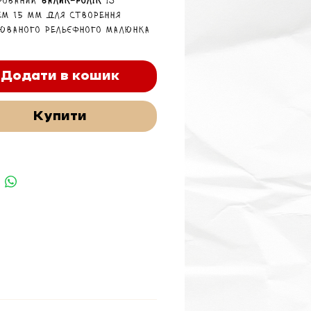
рований
валик-ролік
із
ем 15 мм для створення
юваного рельєфного малюнка
ка» або «вогонь» на
чних матеріалах у моделізмі
рамах.
Додати в кошик
Купити