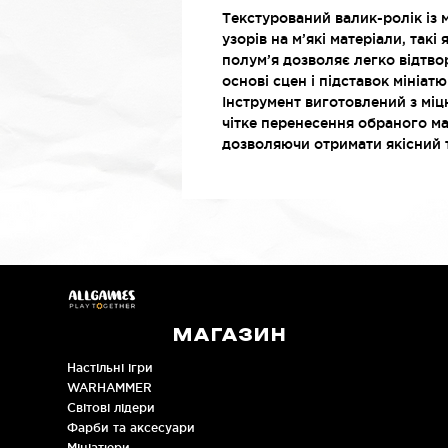
Текстурований валик-ролік і
узорів на м’які матеріали, такі
полум’я дозволяє легко відтво
основі сцен і підставок мініатю
Інструмент виготовлений з міц
чітке перенесення обраного м
дозволяючи отримати якісний 
МАГАЗИН
Настільні ігри
WARHAMMER
Cвітові лідери
Фарби та аксесуари
Мініатюри