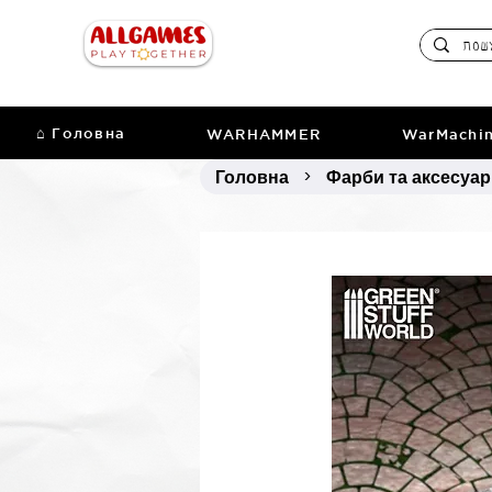
⌂ Головна
WARHAMMER
WarMachi
Головна
Фарби та аксесуа
>