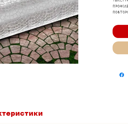
Тексту
профіл
повтор
«бруків
пласти
та діо
ктеристики