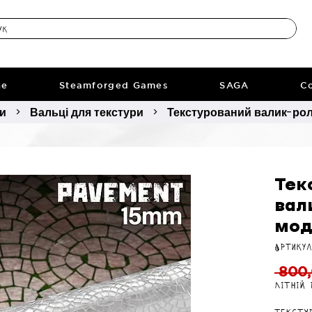
ne
Steamforged Games
SAGA
Co
ри
Вальці для текстури
Текстурований валик-ро
>
>
Тек
вал
мод
Артикул
 800,
Літній