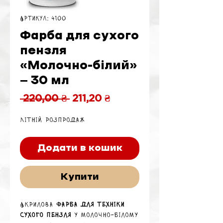
Артикул: 4100
Фарба для сухого
пензля
«Молочно-білий»
— 30 мл
Звичайна
За
 220,00 ₴ 
211,20 ₴
ціна
розпродажем
Літній розпродаж
Додати в кошик
Купити
Акрилова
фарба для техніки
сухого пензля
у молочно-білому