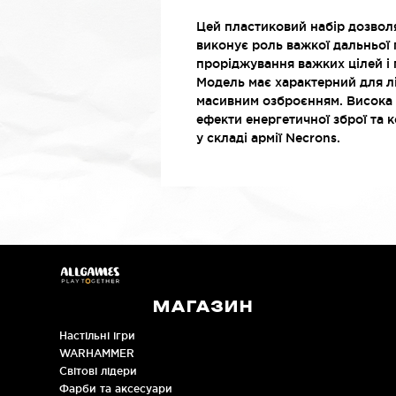
Цей пластиковий набір дозволя
виконує роль важкої дальньої 
проріджування важких цілей і 
Модель має характерний для лі
масивним озброєнням. Висока д
ефекти енергетичної зброї та 
у складі армії Necrons.
МАГАЗИН
Настільні ігри
WARHAMMER
Cвітові лідери
Фарби та аксесуари