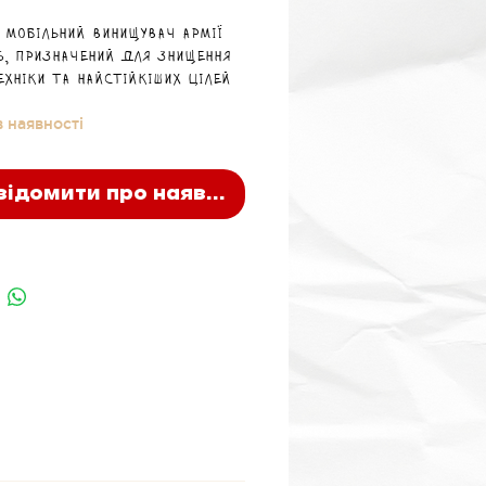
 мобільний винищувач армії
s, призначений для знищення
ехніки та найстійкіших цілей
ника з дистанції.
 наявності
відомити про наявність