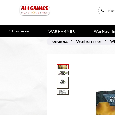
⌂ Головна
WARHAMMER
WarMachi
Головна
Warhammer
WH
>
>