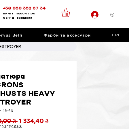
+38 050 352 67 34
ПН-ПТ
10:00-17:00
CБ-НД
вихідний
НРІ
rvus Belli
Фарби та аксесуари
DESTROYER
іатюра
CRONS
HUSTS HEAVY
STROYER
: 49-28
Звичайна
За
0,00 ₴ 
1 334,40 ₴
 розпродаж
ціна
розпродажем