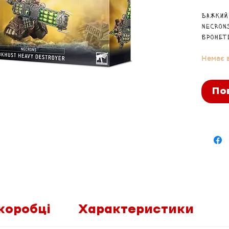
Важкий
Necron
бронет
против
Немає в
По
коробці
Характеристики