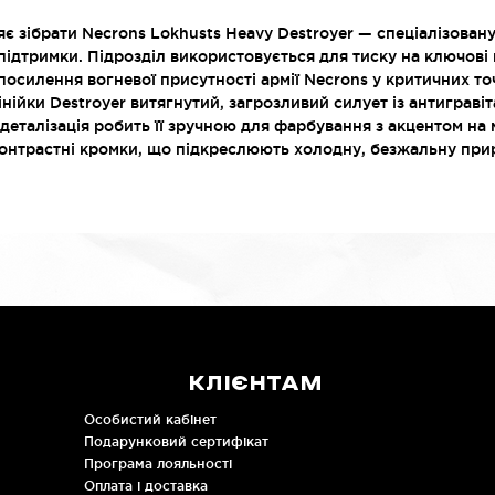
є зібрати Necrons Lokhusts Heavy Destroyer — спеціалізова
підтримки. Підрозділ використовується для тиску на ключові
посилення вогневої присутності армії Necrons у критичних то
нійки Destroyer витягнутий, загрозливий силует із антиграв
еталізація робить її зручною для фарбування з акцентом на м
контрастні кромки, що підкреслюють холодну, безжальну при
КЛІЄНТАМ
Особистий кабінет
Подарунковий сертифікат
Програма лояльності
Оплата і доставка