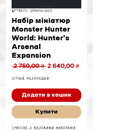
Артикул: SFMHW-003
Набір мініатюр
Monster Hunter
World: Hunter's
Arsenal
Expansion
Звичайна
За
 2 750,00 ₴ 
2 640,00 ₴
ціна
розпродажем
Літній розпродаж
Додати в кошик
Купити
Сумісне з базовими наборами