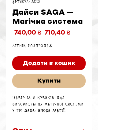
Артикул: SD13
Дайси SAGA –
Магічна система
Звичайна
За
 740,00 ₴ 
710,40 ₴
ціна
розпродажем
Літній розпродаж
Додати в кошик
Купити
Набір із 6 кубиків для
використання магічної системи
у грі
SAGA: Епоха Магії
.
Опис