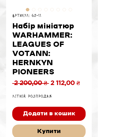
Артикул: 69-11
Набір мініатюр
WARHAMMER:
LEAGUES OF
VOTANN:
HERNKYN
PIONEERS
Звичайна
За
 2 200,00 ₴ 
2 112,00 ₴
ціна
розпродажем
Літній розпродаж
Додати в кошик
Купити