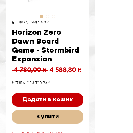
Артикул: SFHZD-010
Horizon Zero
Dawn Board
Game - Stormbird
Expansion
Звичайна
За
 4 780,00 ₴ 
4 588,80 ₴
ціна
розпродажем
Літній розпродаж
Додати в кошик
Купити