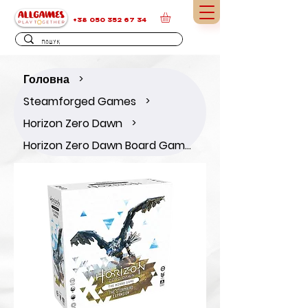
+38 050 352 67 34
Головна
>
Steamforged Games
>
Horizon Zero Dawn
>
Horizon Zero Dawn Board Game - Stormbird Expansion