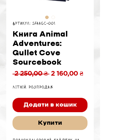
Артикул: SFAAGC-001
Книга Animal
Adventures:
Gullet Cove
Sourcebook
Звичайна
За
 2 250,00 ₴ 
2 160,00 ₴
ціна
розпродажем
Літній розпродаж
Додати в кошик
Купити