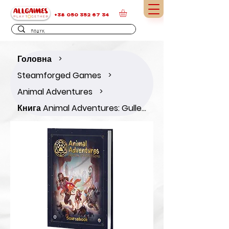
+38 050 352 67 34
Головна
>
Steamforged Games
>
Animal Adventures
>
Книга Animal Adventures: Gullet Cove Sourcebook