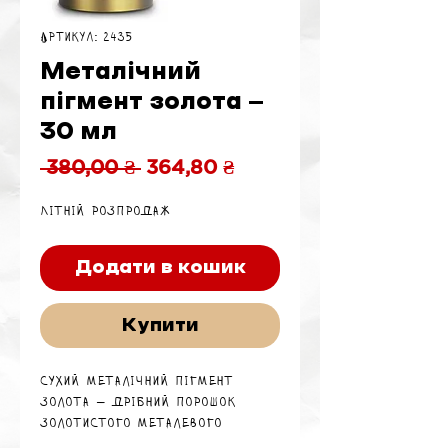
Артикул: 2435
Металічний
пігмент золота —
30 мл
Звичайна
За
 380,00 ₴ 
364,80 ₴
ціна
розпродажем
Літній розпродаж
Додати в кошик
Купити
Сухий металічний пігмент
золота — дрібний порошок
золотистого металевого
відтінку для створення