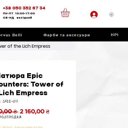
+38 050 352 67 34
ПН-ПТ
10:00-17:00
CБ-НД
вихідний
НРІ
rvus Belli
Фарби та аксесуари
er of the Lich Empress
іатюра Epic
ounters: Tower of
 Lich Empress
: SFEE-011
Звичайна
За
0,00 ₴ 
2 160,00 ₴
 розпродаж
ціна
розпродажем