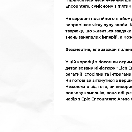
Піднімайтеся нескінченним шп
Encounters, сумісному з п'яти
На вершині постійного підйому
випромінює чітку ауру злоби.
тварюку, що живиться завдяки н
знань занепалих імперій, а мо
Безсмертна, але завжди пильна
У цій коробці з босом ви отри
деталізовану мініатюру "Lich E
багатий історіями та інтригами
Чи готові ви зіткнутися з вер
Незалежно від того, чи викорис
рольову кампанію, вона обіцяє
набір з
Epic Encounters: Arena 