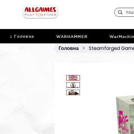
⌂ Головна
WARHAMMER
WarMachi
Головна
Steamforged Gam
>