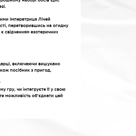
орошному наборі босів Epic
зі.
ними Імператриця Лічей
сті, перетворившись на огидну
ло є свідченням езотеричних
одарці, включаючи вишукано
акож посібник з пригод,
?
у гру, чи інтегруєте її у свою
те можливість об'єднати цей