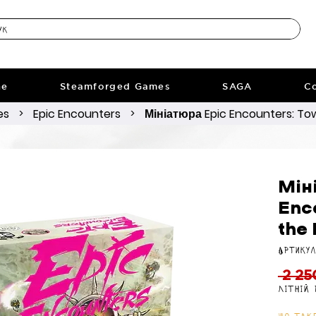
ne
Steamforged Games
SAGA
Co
es
Epic Encounters
Мініатюра Epic Encounters: Tow
>
>
Мін
Enc
the
Артикул
 2 25
Літній