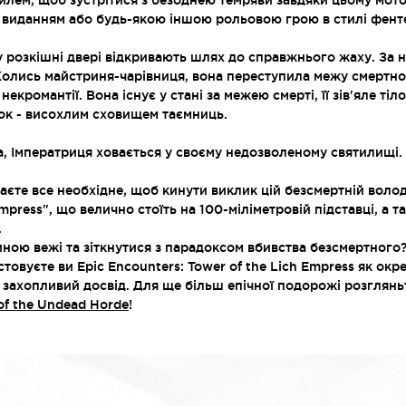
илем, щоб зустрітися з безоднею темряви завдяки цьому мот
м виданням або будь-якою іншою рольовою грою в стилі фенте
 розкішні двері відкривають шлях до справжнього жаху. За 
 Колись майстриня-чарівниця, вона переступила межу смертно
екромантії. Вона існує у стані за межею смерті, її зів'яле ті
зок - висохлим сховищем таємниць.
, Імператриця ховається у своєму недозволеному святилищі.
маєте все необхідне, щоб кинути виклик цій безсмертній вол
mpress", що велично стоїть на 100-міліметровій підставці, а т
.
шиною вежі та зіткнутися з парадоксом вбивства безсмертного
товуєте ви Epic Encounters: Tower of the Lich Empress як окрем
 захопливий досвід. Для ще більш епічної подорожі розглянь
of the Undead Horde
!