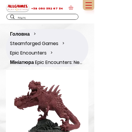
+38 050 352 67 34
Головна
>
Steamforged Games
>
Epic Encounters
>
Мініатюра Epic Encounters: Nest of the Dinosaur