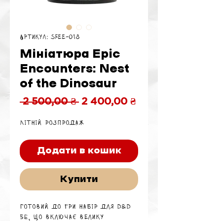
Артикул: SFEE-018
Мініатюра Epic
Encounters: Nest
of the Dinosaur
Звичайна
За
 2 500,00 ₴ 
2 400,00 ₴
ціна
розпродажем
Літній розпродаж
Додати в кошик
Купити
Готовий до гри набір для D&D
5e, що включає велику