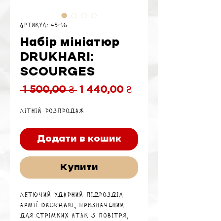
Артикул: 45-16
Набір мініатюр
DRUKHARI:
SCOURGES
Звичайна
За
 1 500,00 ₴ 
1 440,00 ₴
ціна
розпродажем
Літній розпродаж
Додати в кошик
Купити
Летючий ударний підрозділ
армії Drukhari, призначений
для стрімких атак з повітря,