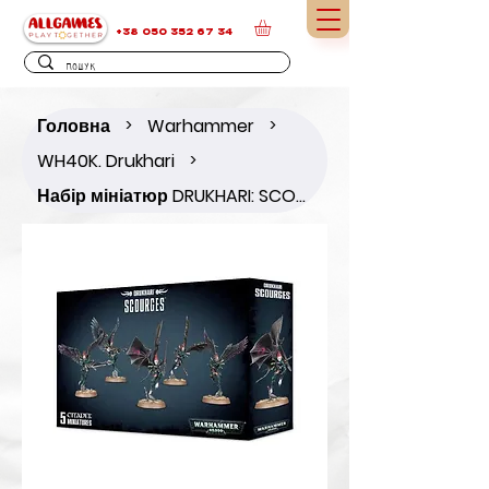
+38 050 352 67 34
Головна
Warhammer
>
>
WH40K. Drukhari
>
Набір мініатюр DRUKHARI: SCOURGES