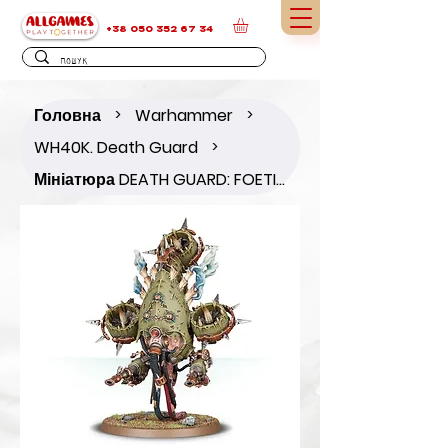
+38 050 352 67 34
Головна
Warhammer
>
>
WH40K. Death Guard
>
Мініатюра DEATH GUARD: FOETID BLOAT-DRONE