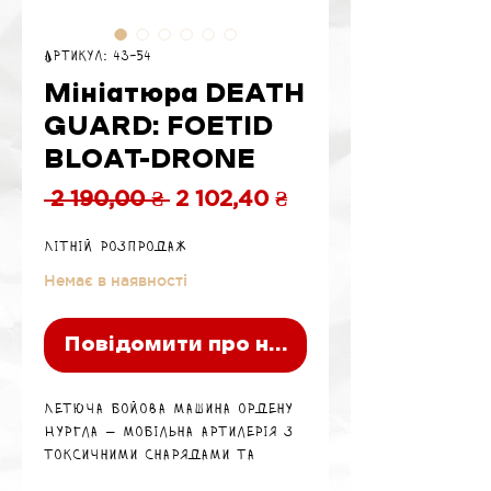
Артикул: 43-54
Мініатюра DEATH
GUARD: FOETID
BLOAT-DRONE
Звичайна
За
 2 190,00 ₴ 
2 102,40 ₴
ціна
розпродажем
Літній розпродаж
Немає в наявності
Повідомити про наявність
Летюча бойова машина ордену
Нургла — мобільна артилерія з
токсичними снарядами та
ближчими варіантами