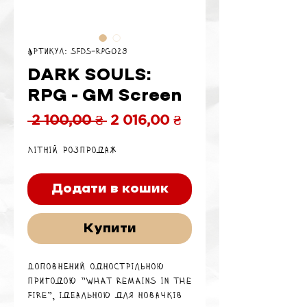
Артикул: SFDS-RPG029
DARK SOULS:
RPG - GM Screen
Звичайна
За
 2 100,00 ₴ 
2 016,00 ₴
ціна
розпродажем
Літній розпродаж
Додати в кошик
Купити
Доповнений однострільною
пригодою "What Remains in the
Fire", ідеальною для новачків