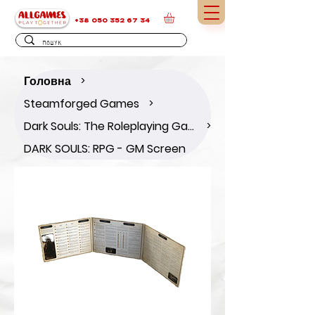
+38 050 352 67 34
Головна
>
Steamforged Games
>
Dark Souls: The Roleplaying Game
>
DARK SOULS: RPG - GM Screen