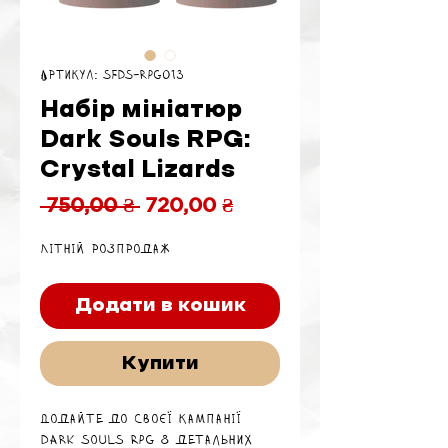
Артикул: SFDS-RPG013
Набір мініатюр
Dark Souls RPG:
Crystal Lizards
Звичайна
За
 750,00 ₴ 
720,00 ₴
ціна
розпродажем
Літній розпродаж
Додати в кошик
Купити
Додайте до своєї кампанії
Dark Souls RPG 8 детальних