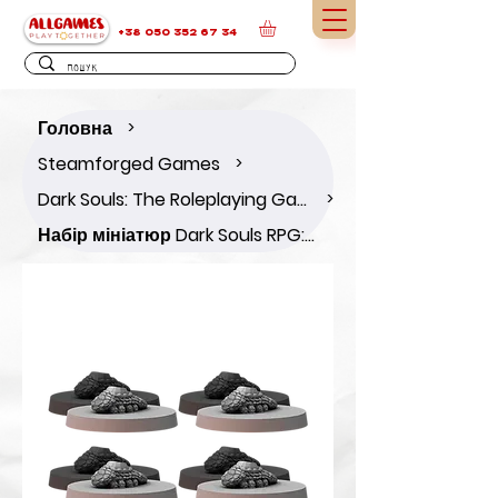
+38 050 352 67 34
Головна
>
Steamforged Games
>
Dark Souls: The Roleplaying Game
>
Набір мініатюр Dark Souls RPG: Crystal Lizards