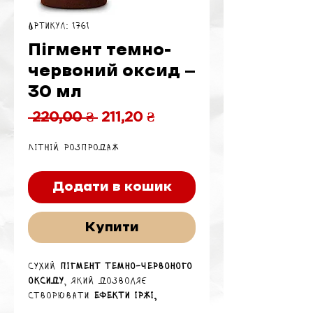
Артикул: 1761
Пігмент темно-
червоний оксид —
30 мл
Звичайна
За
 220,00 ₴ 
211,20 ₴
ціна
розпродажем
Літній розпродаж
Додати в кошик
Купити
Сухий
пігмент темно-червоного
оксиду
, який дозволяє
створювати
ефекти іржі,
потертостей, теплого