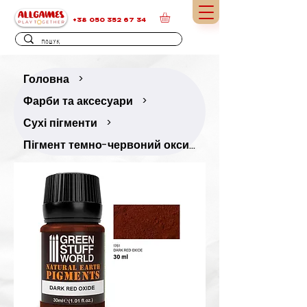
+38 050 352 67 34
Головна
>
Фарби та аксесуари
>
Сухі пігменти
>
Пігмент темно-червоний оксид — 30 мл