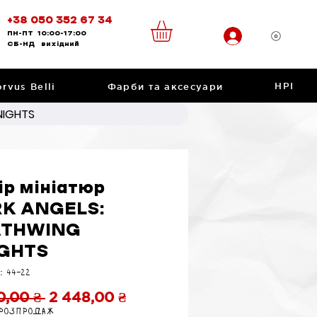
+38 050 352 67 34
ПН-ПТ
10:00-17:00
CБ-НД
вихідний
НРІ
rvus Belli
Фарби та аксесуари
NIGHTS
ір мініатюр
K ANGELS:
ATHWING
GHTS
: 44-22
Звичайна
За
0,00 ₴ 
2 448,00 ₴
 розпродаж
ціна
розпродажем