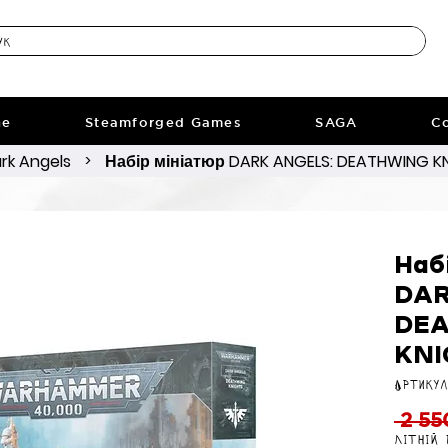
ne
Steamforged Games
SAGA
Co
rk Angels
Набір мініатюр DARK ANGELS: DEATHWING K
>
Наб
DAR
DE
KNI
Артикул
 2 55
Літній