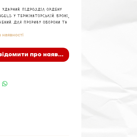
й ударний підрозділ ордену
ngels у термінаторській броні,
чений для прориву оборони та
ня найстійкіших цілей у
 наявності
ому бою.
відомити про наявність