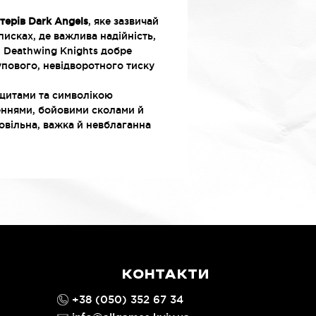
терів Dark Angels
, яке зазвичай
писках, де важлива надійність,
у. Deathwing Knights добре
упового, невідворотного тиску
щитами та символікою
неннями, бойовими сколами й
повільна, важка й невблаганна
КОНТАКТИ
+38 (050) 352 67 34