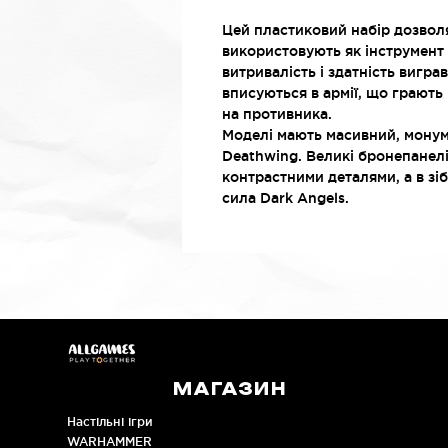
Цей пластиковий набір дозвол
використовують як інструмент 
витривалість і здатність вигра
вписуються в армії, що грають
на противника.
Моделі мають масивний, монум
Deathwing. Великі бронепанел
контрастними деталями, а в зіб
сила Dark Angels.
МАГАЗИН
Настільні ігри
WARHAMMER