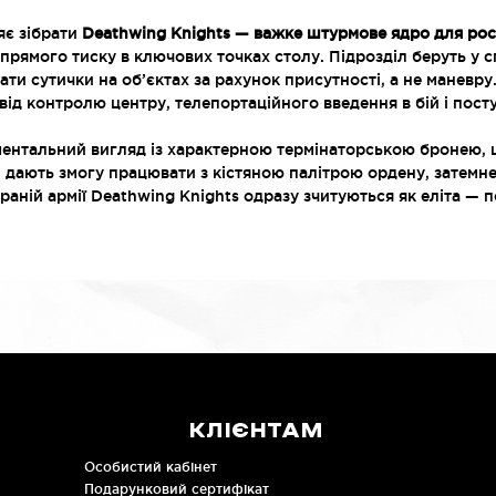
яє зібрати
Deathwing Knights — важке штурмове ядро для рос
прямого тиску в ключових точках столу. Підрозділ беруть у с
вати сутички на об’єктах за рахунок присутності, а не маневр
 від контролю центру, телепортаційного введення в бій і пост
ентальний вигляд із характерною термінаторською бронею, 
і дають змогу працювати з кістяною палітрою ордену, затем
раній армії Deathwing Knights одразу зчитуються як еліта — 
КЛІЄНТАМ
Особистий кабінет
Подарунковий сертифікат