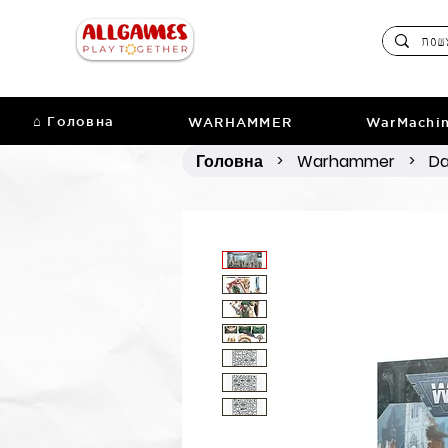
⌂ Головна
WARHAMMER
WarMachi
Головна
Warhammer
Da
>
>