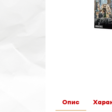
Опис
Хара