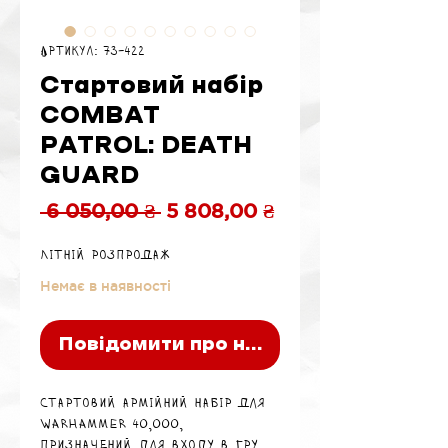
Артикул: 73-422
Стартовий набір
COMBAT
PATROL: DEATH
GUARD
Звичайна
За
 6 050,00 ₴ 
5 808,00 ₴
ціна
розпродажем
Літній розпродаж
Немає в наявності
Повідомити про наявність
Стартовий армійний набір для
Warhammer 40,000,
призначений для входу в гру