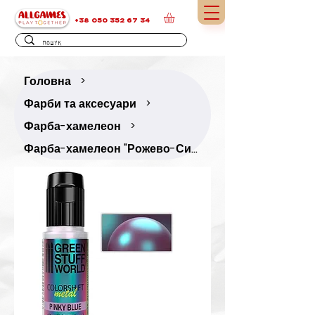
+38 050 352 67 34
Головна
>
Фарби та аксесуари
>
Фарба-хамелеон
>
Фарба-хамелеон "Рожево-Синій" (17 мл)