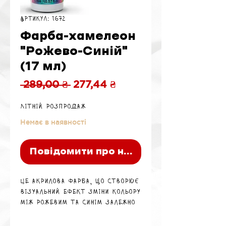
Артикул: 1672
Фарба-хамелеон
"Рожево-Синій"
(17 мл)
Звичайна
За
 289,00 ₴ 
277,44 ₴
ціна
розпродажем
Літній розпродаж
Немає в наявності
Повідомити про наявність
Це акрилова фарба, що створює
візуальний ефект зміни кольору
між рожевим та синім залежно
від кута огляду. Підходить для
пензля та аерографа,