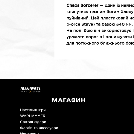
Chaos Sorcerer
— один із наймо
клянуться темним богам Хаосу. 
руйнівний. Цей пластиковий на
(Force Stave) та базою ⌀40 мм.
На полі бою він використовує 
уражати ворогів і понижувати
для потужного ближнього бою
МАГАЗИН
Настільні ігри
WARHAMMER
Cвітові лідери
Фарби та аксесуари
Мініатюри