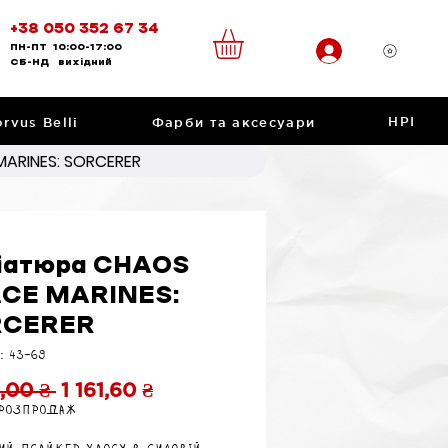
+38 050 352 67 34
ПН-ПТ
10:00-17:00
CБ-НД
вихідний
НРІ
rvus Belli
Фарби та аксесуари
ARINES: SORCERER
іатюра CHAOS
CE MARINES:
RCERER
: 43-69
Звичайна
За
0,00 ₴ 
1 161,60 ₴
 розпродаж
ціна
розпродажем