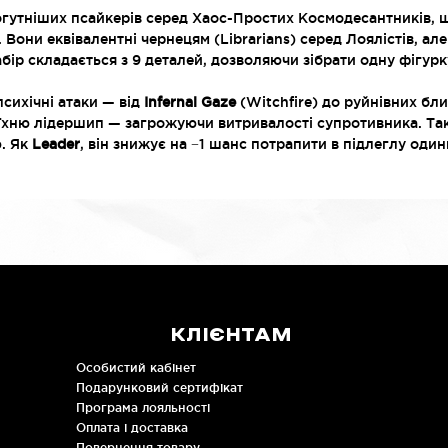
гутніших псайкерів серед Хаос-Простих Космодесантників, 
Вони еквівалентні чернецям (Librarians) серед Лоялістів, але
бір складається з 9 деталей, дозволяючи зібрати одну фігурк
психічні атаки — від
Infernal Gaze
(Witchfire) до руйнівних бл
 їхню лідершип — загрожуючи витривалості супротивника. Т
. Як
Leader
, він знижує на −1 шанс потрапити в підлеглу оди
КЛІЄНТАМ
Особистий кабінет
Подарунковий сертифікат
Програма лояльності
Оплата і доставка
Повернення товару