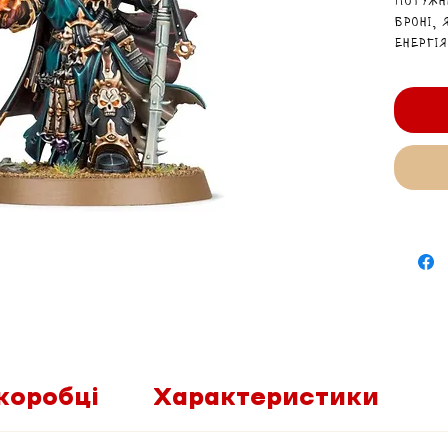
Потужн
броні,
енергія
коробці
Характеристики