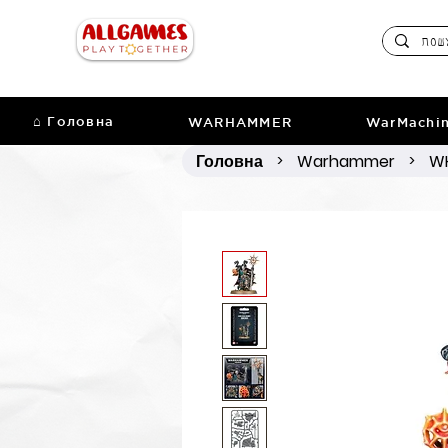
⌂ Головна
WARHAMMER
WarMachi
Головна
Warhammer
WH
>
>