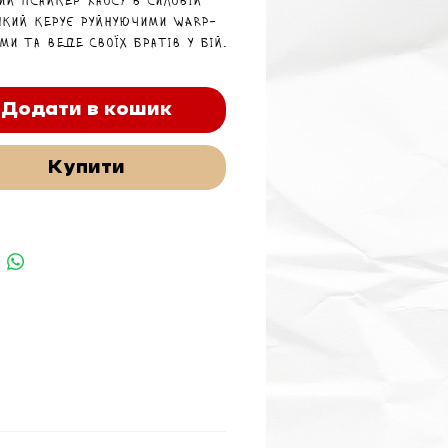
ий псайкер Хаосу в силовій
 який керує руйнуючими Warp-
ми та веде своїх братів у бій.
Додати в кошик
Купити