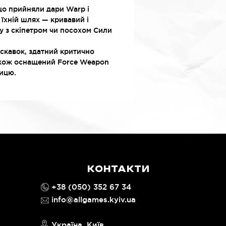
що прийняли дари Warp і
 їхній шлях — кривавий і
у з скіпетром чи посохом Сили
искавок, здатний критично
акож оснащений Force Weapon
ницю.
КОНТАКТИ
+38 (050) 352 67 34
info@allgames.kyiv.ua
Україна, Київ