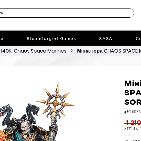
ne
Steamforged Games
SAGA
Co
40K. Chaos Space Marines
Мініатюра CHAOS SPACE M
>
Мін
SPA
SO
Артикул
 1 21
Літній