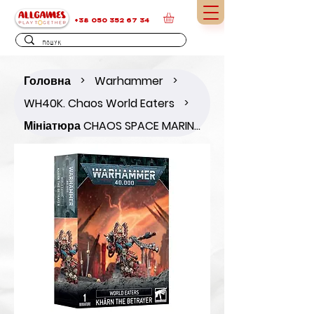
+38 050 352 67 34
Головна
Warhammer
>
>
WH40K. Chaos World Eaters
>
Мініатюра CHAOS SPACE MARINES: KHARN THE BETRAYER