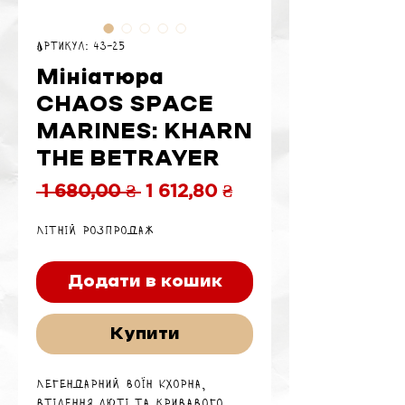
Артикул: 43-25
Мініатюра
CHAOS SPACE
MARINES: KHARN
THE BETRAYER
Звичайна
За
 1 680,00 ₴ 
1 612,80 ₴
ціна
розпродажем
Літній розпродаж
Додати в кошик
Купити
Легендарний воїн Кхорна,
втілення люті та кривавого