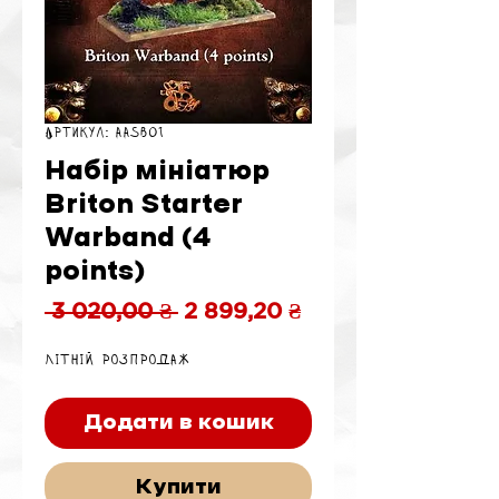
Артикул: AASB01
Набір мініатюр
Briton Starter
Warband (4
points)
Звичайна
За
 3 020,00 ₴ 
2 899,20 ₴
ціна
розпродажем
Літній розпродаж
Додати в кошик
Купити