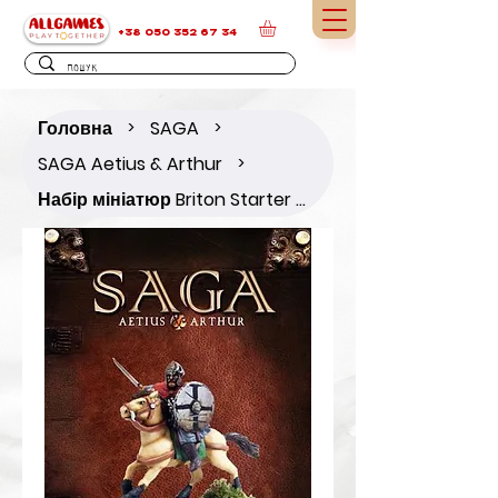
+38 050 352 67 34
Головна
SAGA
>
>
SAGA Aetius & Arthur
>
Набір мініатюр Briton Starter Warband (4 points)