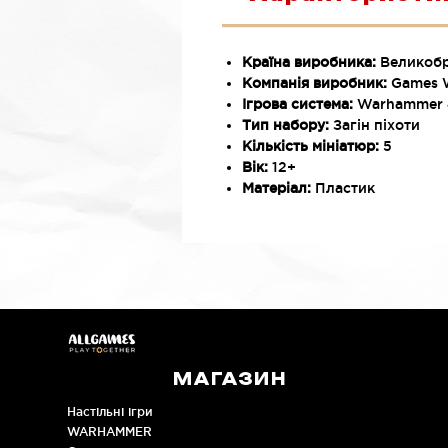
Країна виробника:
Великобр
Компанія виробник:
Games 
Ігрова система:
Warhammer
Тип набору:
Загін піхоти
Кількість мініатюр:
5
Вік:
12+
Матеріал:
Пластик
МАГАЗИН
Настільні ігри
WARHAMMER