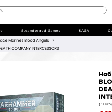
ne
Steamforged Games
SAGA
Co
ace Marines Blood Angels
>
 DEATH COMPANY INTERCESSORS
Наб
BLO
DE
INT
Артикул