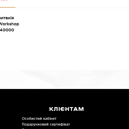
серпов
затвор
пристр
итанія
або бо
Workshop
приціл
 40000
прямим
входит
Primar
якої м
гераль
Angels
Цей на
основа
для пе
Primari
КЛІЄНТАМ
Особистий кабінет
Подарунковий сертифікат