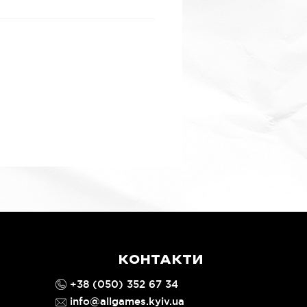
им магазином, автоматична
на гвинтівка з надзарядним
оєм і коробчатим магазином
лтова гвинтівка «Сталкер» із
ом більшої дальності та
 магазином. У набір також
ь рамка Blood Angels
is Upgrade, за допомогою
ожна додати унікальну
дику та іконографію Blood
 до своїх мініатюр.
бір постачається з 5 круглими
ми Citadel 32 мм і аркушем
редачі піхоти Blood Angels
s.
КОНТАКТИ
+38 (050) 352 67 34
info@allgames.kyiv.ua