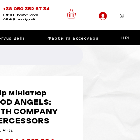
+38 050 352 67 34
ПН-ПТ
10:00-17:00
CБ-НД
вихідний
НРІ
rvus Belli
Фарби та аксесуари
ір мініатюр
OD ANGELS:
ATH COMPANY
ERCESSORS
: 41-22