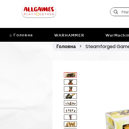
⌂ Головна
WARHAMMER
WarMachi
Головна
Steamforged Gam
>