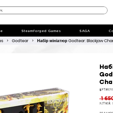
ne
Steamforged Games
SAGA
Co
es
Godtear
Набір мініатюр Godtear: Blackjaw Ch
>
>
Наб
God
Cha
Артикул
 1 65
Літній