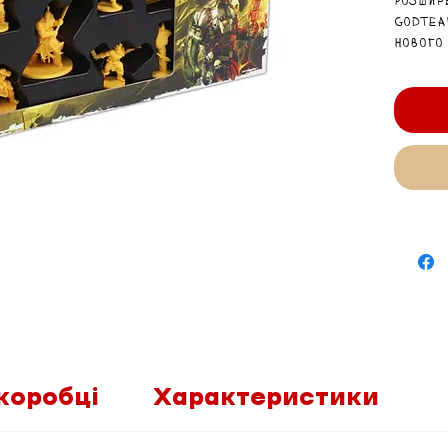
Розшир
Godtea
нового
Палаюч
послід
Рейвер
коробці
Характеристики