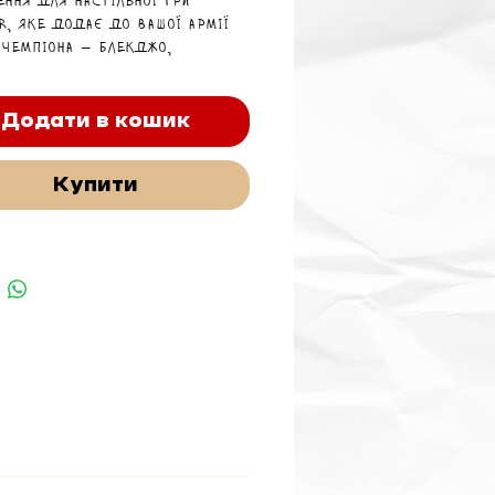
ення для настільної гри
r, яке додає до вашої армії
 чемпіона — Блекджо,
ий Вогонь, разом із його
овниками — Незгорілими
ами.
Додати в кошик
Купити