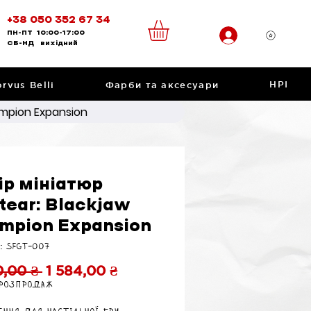
+38 050 352 67 34
ПН-ПТ
10:00-17:00
CБ-НД
вихідний
НРІ
rvus Belli
Фарби та аксесуари
ampion Expansion
ір мініатюр
tear: Blackjaw
mpion Expansion
: SFGT-007
Звичайна
За
0,00 ₴ 
1 584,00 ₴
 розпродаж
ціна
розпродажем