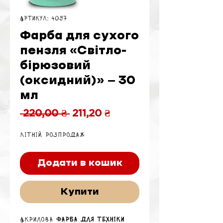
Артикул: 4097
Фарба для сухого
пензля «Світло-
бірюзовий
(оксидний)» — 30
мл
Звичайна
За
 220,00 ₴ 
211,20 ₴
ціна
розпродажем
Літній розпродаж
Додати в кошик
Купити
Акрилова
фарба для техніки