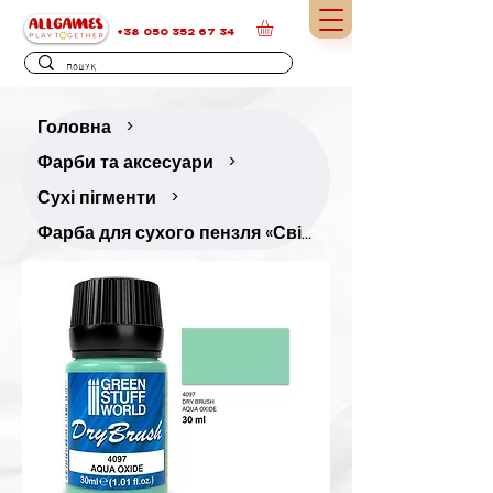
+38 050 352 67 34
Головна
>
Фарби та аксесуари
>
Сухі пігменти
>
Фарба для сухого пензля «Світло-бірюзовий (оксидний)» — 30 мл