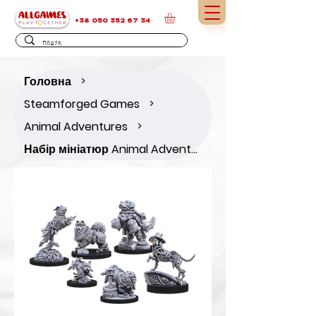
+38 050 352 67 34
Головна
>
Steamforged Games
>
Animal Adventures
>
Набір мініатюр Animal Adventures: Dogs of the Faraway Sea