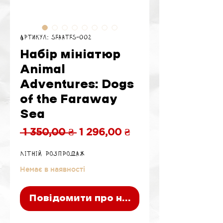
Артикул: SFAATFS-002
Набір мініатюр
Animal
Adventures: Dogs
of the Faraway
Sea
Звичайна
За
 1 350,00 ₴ 
1 296,00 ₴
ціна
розпродажем
Літній розпродаж
Немає в наявності
Повідомити про наявність