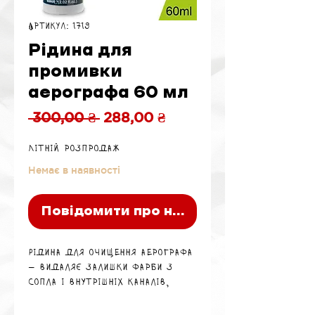
Артикул: 1719
Рідина для
промивки
аерографа 60 мл
Звичайна
За
 300,00 ₴ 
288,00 ₴
ціна
розпродажем
Літній розпродаж
Немає в наявності
Повідомити про наявність
Рідина для очищення аерографа
— видаляє залишки фарби з
сопла і внутрішніх каналів,
забезпечуючи чистоту і плавну
роботу інструмента.