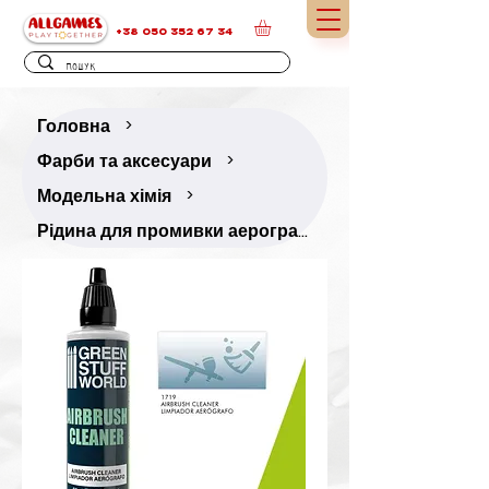
+38 050 352 67 34
Головна
>
Фарби та аксесуари
>
Модельна хімія
>
Рідина для промивки аерографа 60 мл