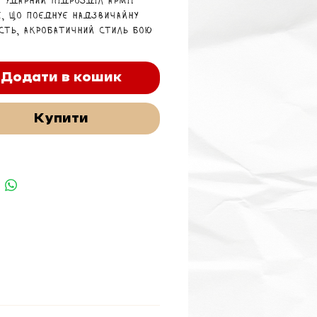
й ударний підрозділ армії
i, що поєднує надзвичайну
сть, акробатичний стиль бою
ртельно точні атаки у
ому бою.
Додати в кошик
Купити