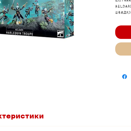
Елітни
Aeldar
швидкі
та сме
ближнь
ктеристики