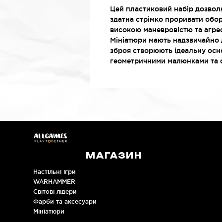
Цей пластиковий набір дозволяє
здатна стрімко проривати обор
високою маневровістю та агре
Мініатюри мають надзвичайно д
зброя створюють ідеальну осн
геометричними малюнками та с
МАГАЗИН
Настільні ігри
WARHAMMER
Cвітові лідери
Фарби та аксесуари
Мініатюри