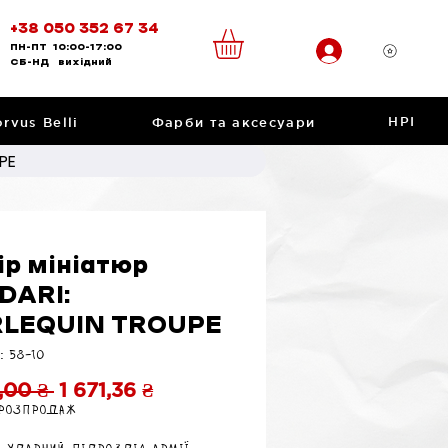
+38 050 352 67 34
ПН-ПТ
10:00-17:00
CБ-НД
вихідний
НРІ
rvus Belli
Фарби та аксесуари
PE
ір мініатюр
DARI:
LEQUIN TROUPE
: 58-10
Звичайна
За
,00 ₴ 
1 671,36 ₴
 розпродаж
ціна
розпродажем