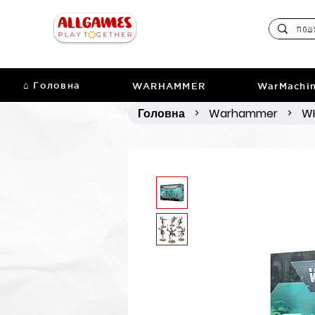
⌂ Головна
WARHAMMER
WarMachi
Головна
Warhammer
WH
>
>