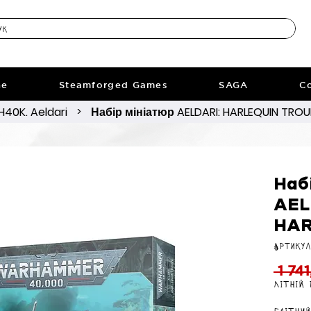
ne
Steamforged Games
SAGA
Co
40K. Aeldari
Набір мініатюр AELDARI: HARLEQUIN TROU
>
Наб
AEL
HAR
Артикул
 1 741
Літній