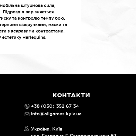
к мобільна штурмова сила,
. Підрозділ вирізняється
тиску та контролю темпу бою.
ктерними візерунками, маски та
ти з яскравими контрастами,
естетику Harlequins.
КОНТАКТИ
+38 (050) 352 67 34
info@allgames.kyiv.ua
Україна, Київ
вул. Гетьмана П.Скоропадського 63