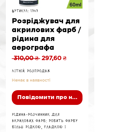
Артикул: 1747
Розріджувач для
акрилових фарб /
рідина для
аерографа
Звичайна
За
 310,00 ₴ 
297,60 ₴
ціна
розпродажем
Літній розпродаж
Немає в наявності
Повідомити про наявність
Рідина‑розчинник для
акрилових фарб: робить фарбу
більш рідкою, гладкою і