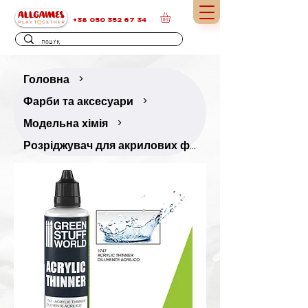
+38 050 352 67 34
Головна
>
Фарби та аксесуари
>
Модельна хімія
>
Розріджувач для акрилових фарб / рідина для аерографа