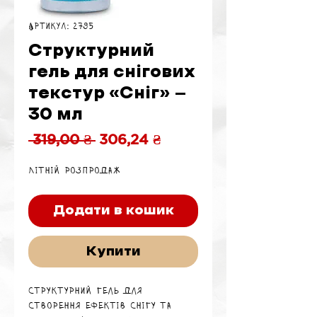
Артикул: 2795
Структурний
гель для снігових
текстур «Сніг» —
30 мл
Звичайна
За
 319,00 ₴ 
306,24 ₴
ціна
розпродажем
Літній розпродаж
Додати в кошик
Купити
Структурний гель для
створення ефектів снігу та