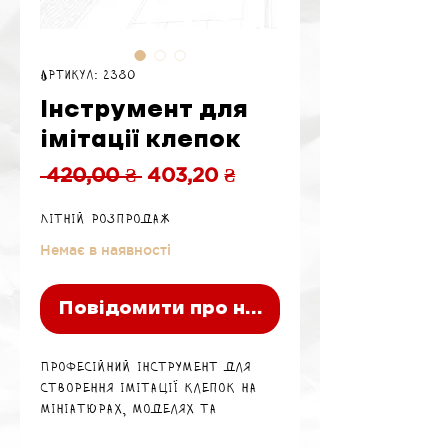
Артикул: 2380
Інструмент для
імітації клепок
Звичайна
За
 420,00 ₴ 
403,20 ₴
ціна
розпродажем
Літній розпродаж
Немає в наявності
Повідомити про наявність
Професійний інструмент для
створення імітації клепок на
мініатюрах, моделях та
діорамах, оснащений 4 змінними