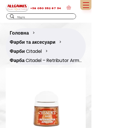
+38 050 352 67 34
Головна
>
Фарби та аксесуари
>
Фарби Citadel
>
Фарба Citadel – Retributor Armour (12ml)