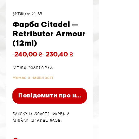
Артикул: 21-35
Фарба Citadel –
Retributor Armour
(12ml)
Звичайна
За
 240,00 ₴ 
230,40 ₴
ціна
розпродажем
Літній розпродаж
Немає в наявності
Повідомити про наявність
Блискуча золота фарба з
лінійки Citadel Base.