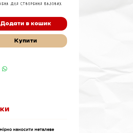
чена для створення базових
вих шарів на мініатюрах та
х.
Додати в кошик
Купити
ки
омірно наносити металеве