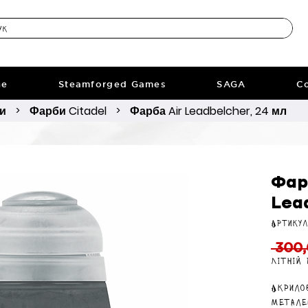
ne
Steamforged Games
SAGA
Co
ри
Фарби Citadel
Фарба Air Leadbelcher, 24 мл
>
>
Фар
Lea
Артикул
 300,
Літній
Акрило
метале