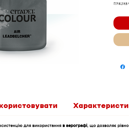
призна
метале
моделя
икористовувати
Характеристи
нсистенцію для використання
в аерографі
, що дозволяє рівн