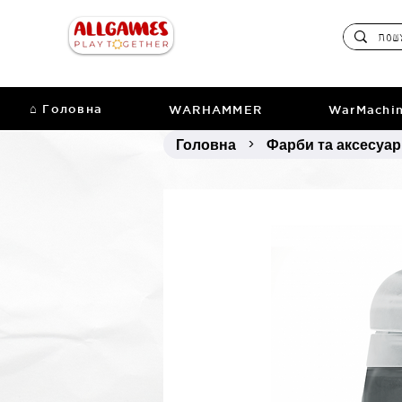
⌂ Головна
WARHAMMER
WarMachi
Головна
Фарби та аксесуа
>