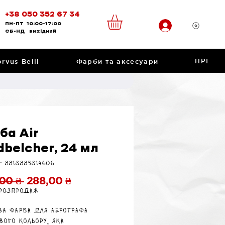
+38 050 352 67 34
ПН-ПТ
10:00-17:00
CБ-НД
вихідний
НРІ
rvus Belli
Фарби та аксесуари
ба Air
dbelcher, 24 мл
: 9918995814606
Звичайна
За
00 ₴ 
288,00 ₴
 розпродаж
ціна
розпродажем
ва фарба для аерографа
вого кольору, яка