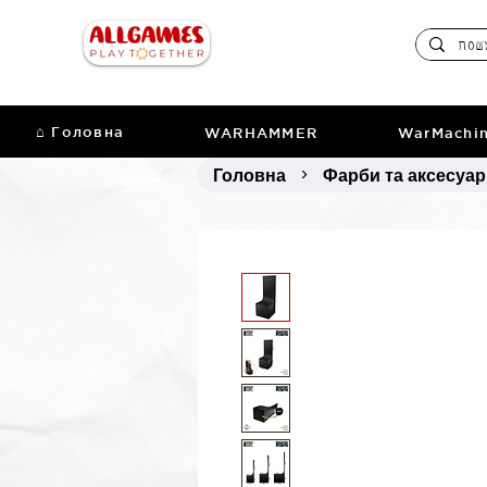
⌂ Головна
WARHAMMER
WarMachi
Головна
Фарби та аксесуа
>