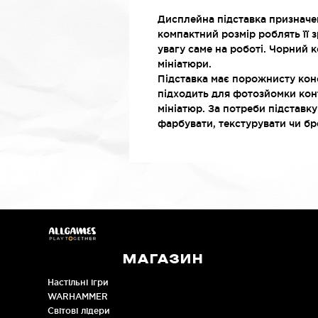
Дисплейна підставка призначен
компактний розмір роблять її 
увагу саме на роботі. Чорний 
мініатюри.
Підставка має порожнисту конс
підходить для фотозйомки конт
мініатюр. За потреби підставк
фарбувати, текстурувати чи бр
МАГАЗИН
Настільні ігри
WARHAMMER
Cвітові лідери