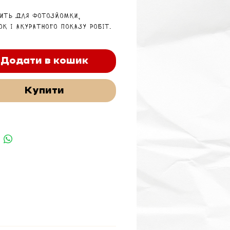
ить для фотозйомки,
к і акуратного показу робіт.
Додати в кошик
Купити