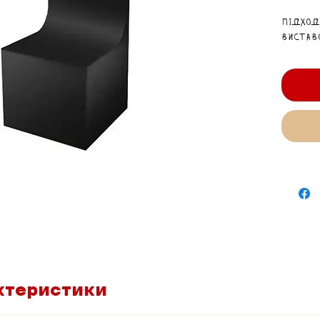
Підход
виставо
ктеристики