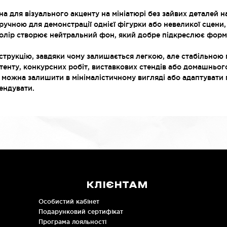
а для візуального акценту на мініатюрі без зайвих деталей н
зручною для демонстрації однієї фігурки або невеликої сцени
колір створює нейтральний фон, який добре підкреслює форму
трукцію, завдяки чому залишається легкою, але стабільною 
енту, конкурсних робіт, виставкових стендів або домашньог
у можна залишити в мінімалістичному вигляді або адаптувати 
ендувати.
КЛІЄНТАМ
Особистий кабінет
Подарунковий сертифікат
Програма лояльності