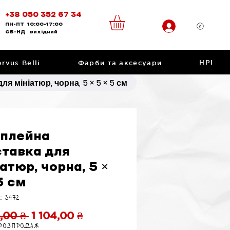
+38 050 352 67 34
ПН-ПТ
10:00-17:00
CБ-НД
вихідний
НРІ
rvus Belli
Фарби та аксесуари
я мініатюр, чорна, 5 × 5 × 5 см
плейна
ставка для
атюр, чорна, 5 ×
5 см
: 3472
Звичайна
За
0,00 ₴ 
1 104,00 ₴
 розпродаж
ціна
розпродажем