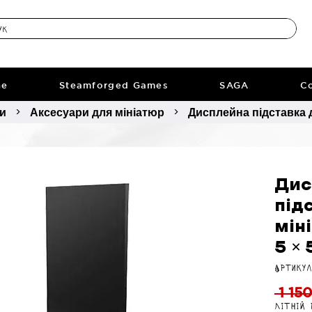
ne
Steamforged Games
SAGA
Co
ри
Аксесуари для мініатюр
Дисплейна підставка дл
>
>
Дис
під
міні
5 × 
Артикул
 1 15
Літній