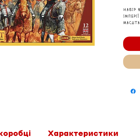
Набір 
імперії
масшта
варгей
коробці
Характеристики