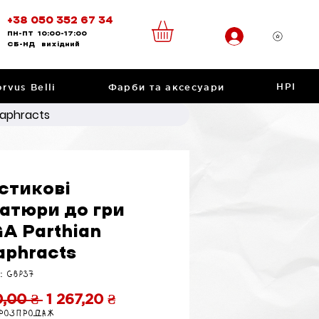
+38 050 352 67 34
ПН-ПТ
10:00-17:00
CБ-НД
вихідний
НРІ
rvus Belli
Фарби та аксесуари
taphracts
стикові
іатюри до гри
A Parthian
aphracts
: GBP37
Звичайна
За
0,00 ₴ 
1 267,20 ₴
 розпродаж
ціна
розпродажем