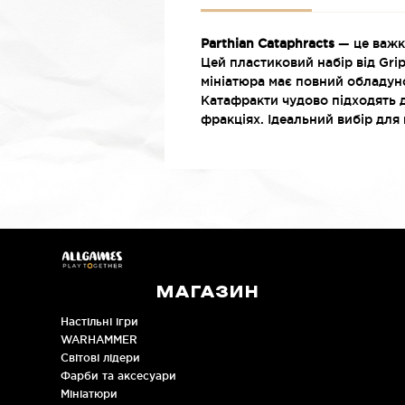
Parthian Cataphracts
— це важка
Цей пластиковий набір від Gri
мініатюра має повний обладуно
Катафракти чудово підходять д
фракціях. Ідеальний вибір для
МАГАЗИН
Настільні ігри
WARHAMMER
Cвітові лідери
Фарби та аксесуари
Мініатюри