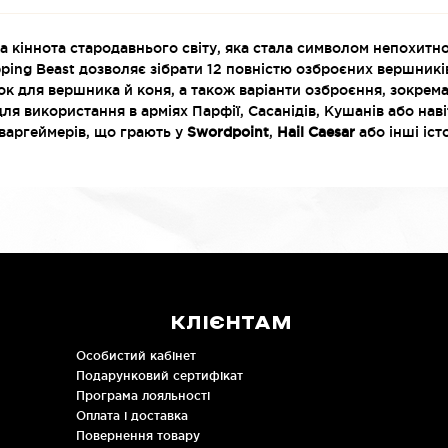
 кіннота стародавнього світу, яка стала символом непохитнос
pping Beast дозволяє зібрати 12 повністю озброєних вершникі
к для вершника й коня, а також варіанти озброєння, зокрема 
ля використання в арміях Парфії, Сасанідів, Кушанів або наві
 варгеймерів, що грають у
Swordpoint
,
Hail Caesar
або інші іст
КЛІЄНТАМ
Особистий кабінет
Подарунковий сертифікат
Програма лояльності
Оплата і доставка
Повернення товару