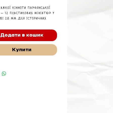
важкої кінноти Парфянської
 — 12 пластикових мініатюр у
бі 28 мм для історичних
мів, зокрема Swordpoint.
Додати в кошик
Купити