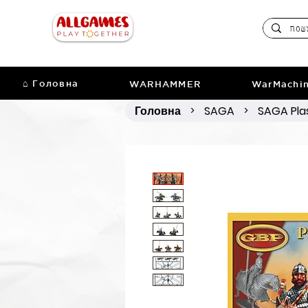
⌂ Головна
WARHAMMER
WarMachi
Головна
SAGA
SAGA Pla
>
>