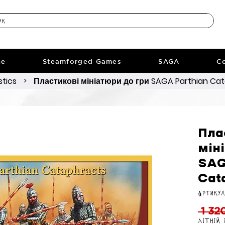
ne
Steamforged Games
SAGA
Co
stics
Пластикові мініатюри до гри SAGA Parthian Ca
>
Пла
мін
SAG
Cat
Артикул
 1 32
Літній