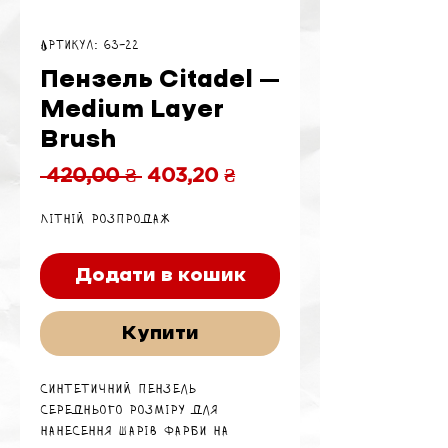
Артикул: 63-22
Пензель Citadel –
Medium Layer
Brush
Звичайна
За
 420,00 ₴ 
403,20 ₴
ціна
розпродажем
Літній розпродаж
Додати в кошик
Купити
Синтетичний пензель
середнього розміру для
нанесення шарів фарби на