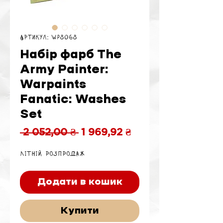
Артикул: WP8068
Набір фарб The
Army Painter:
Warpaints
Fanatic: Washes
Set
Звичайна
За
 2 052,00 ₴ 
1 969,92 ₴
ціна
розпродажем
Літній розпродаж
Додати в кошик
Купити