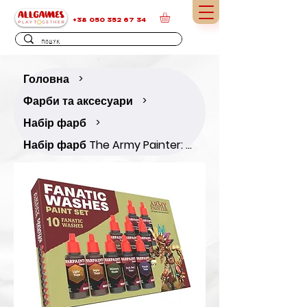
+38 050 352 67 34
Головна
>
Фарби та аксесуари
>
Набір фарб
>
Набір фарб The Army Painter: Warpaints Fanatic: Washes Set