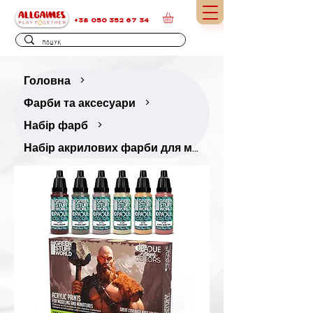
+38 050 352 67 34
Головна
>
Фарби та аксесуари
>
Набір фарб
>
Набір акрилових фарби для мініатюр — Тілесна палітра