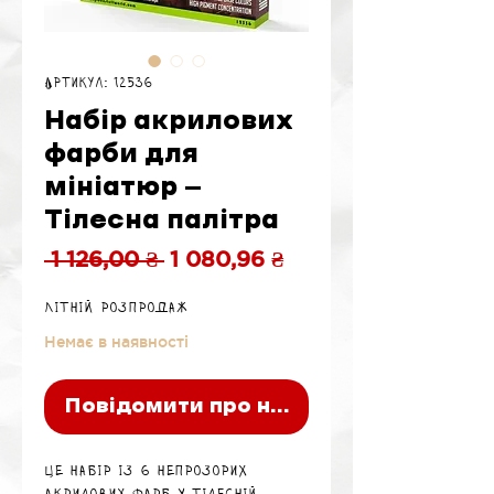
Артикул: 12536
Набір акрилових
фарби для
мініатюр —
Тілесна палітра
Звичайна
За
 1 126,00 ₴ 
1 080,96 ₴
ціна
розпродажем
Літній розпродаж
Немає в наявності
Повідомити про наявність
Це набір із 6 непрозорих