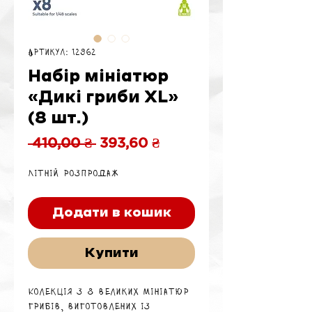
Артикул: 12962
Набір мініатюр
«Дикі гриби XL»
(8 шт.)
Звичайна
За
 410,00 ₴ 
393,60 ₴
ціна
розпродажем
Літній розпродаж
Додати в кошик
Купити
Колекція з 8 великих мініатюр
грибів, виготовлених із