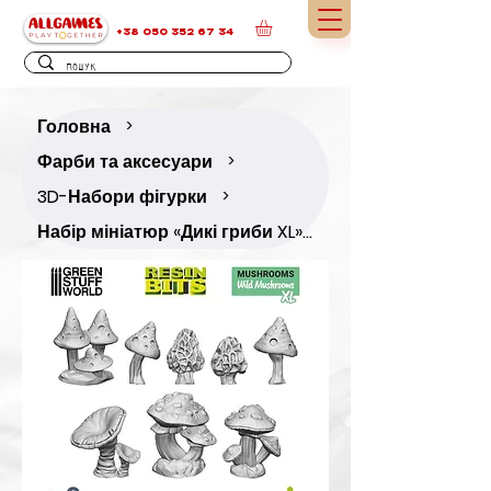
+38 050 352 67 34
Головна
>
Фарби та аксесуари
>
3D-Набори фігурки
>
Набір мініатюр «Дикі гриби XL» (8 шт.)